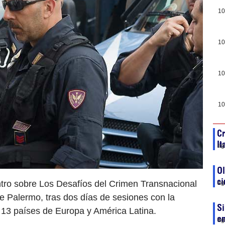
10
10
10
10
Cr
It
ag
Ol
ci
ntro sobre Los Desafíos del Crimen Transnacional
ag
de Palermo, tras dos días de sesiones con la
Si
 13 países de Europa y América Latina.
en
ag