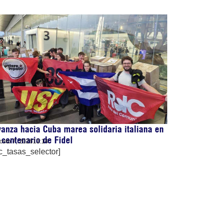
anza hacia Cuba marea solidaria italiana en
 centenario de Fidel
osto 7, 2026
13:14
c_tasas_selector]