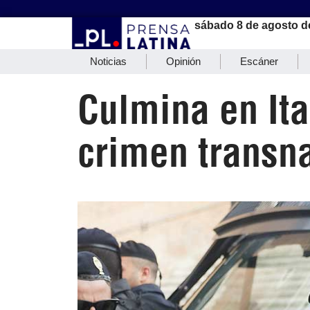
sábado 8 de agosto d
Noticias
Opinión
Escáner
Culmina en Ita
crimen transn