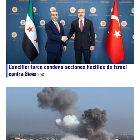
Canciller turco condena acciones hostiles de Israel
contra Siria
agosto 6, 2026
10:58