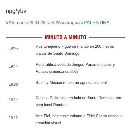
npg/ybv
#
Alemania
#
CIJ
#
Israel
#
Nicaragua
#
PALESTINA
MINUTO A MINUTO
Puertorriqueño Figueroa mandó en 200 metros
19:46
planos de Santo Domingo
Perú ratifica sede de Juegos Panamericanos y
19:44
Parapanamericanos 2027
Brasil y México refuerzan agenda bilateral
19:36
Cubana Delis plata en bala de Santo Domingo, oro
19:14
para local Ramírez
Arte Fiel, homenaje cubano a Fidel Castro desde la
19:12
creación visual