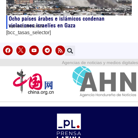
Ocho países árabes e islámicos condenan
violaciones israelíes en Gaza
agosto 6, 2026
10:38
[bcc_tasas_selector]
Agencias de noticias y medios digitales