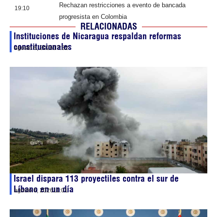
Rechazan restricciones a evento de bancada
19:10
progresista en Colombia
RELACIONADAS
Instituciones de Nicaragua respaldan reformas
constitucionales
agosto 6, 2026
17:32
Israel dispara 113 proyectiles contra el sur de
Líbano en un día
agosto 6, 2026
11:01