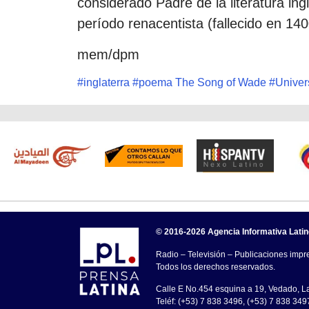
considerado Padre de la literatura ing
período renacentista (fallecido en 140
mem/dpm
#
inglaterra
#
poema The Song of Wade
#
Univer
© 2016-2026 Agencia Informativa Lati
Radio – Televisión – Publicaciones impre
Todos los derechos reservados.
Calle E No.454 esquina a 19, Vedado, 
Teléf: (+53) 7 838 3496, (+53) 7 838 349