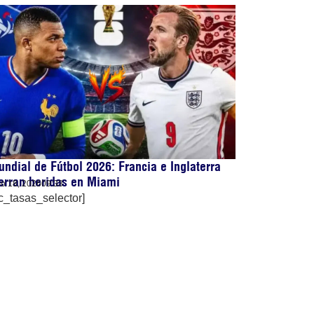
ndial de Fútbol 2026: Francia e Inglaterra
erran heridas en Miami
lio 18, 2026
09:33
c_tasas_selector]