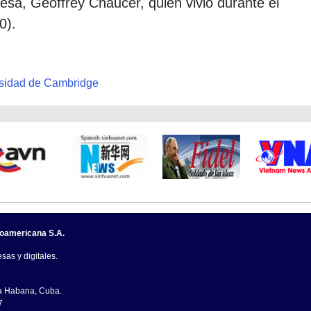
lesa, Geoffrey Chaucer, quien vivió durante el
0).
sidad de Cambridge
noamericana S.A.
sas y digitales.
La Habana, Cuba.
7