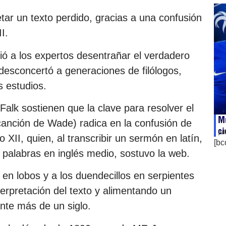
retar un texto perdido, gracias a una confusión
I.
tió a los expertos desentrañar el verdadero
desconcertó a generaciones de filólogos,
os estudios.
alk sostienen que la clave para resolver el
Mu
nción de Wade) radica en la confusión de
ci
ju
o XII, quien, al transcribir un sermón en latín,
[bc
 palabras en inglés medio, sostuvo la web.
s en lobos y a los duendecillos en serpientes
terpretación del texto y alimentando un
ante más de un siglo.