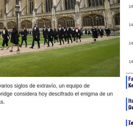
14
14
14
14
Fa
K
arios siglos de extravío, un equipo de
ju
ridge considera hoy descifrado el enigma de un
It
s.
Gu
ju
Te
ju