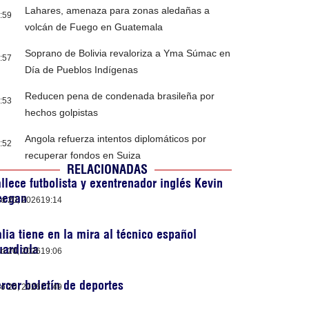
Lahares, amenaza para zonas aledañas a
:59
volcán de Fuego en Guatemala
Soprano de Bolivia revaloriza a Yma Súmac en
:57
Día de Pueblos Indígenas
Reducen pena de condenada brasileña por
:53
hechos golpistas
Angola refuerza intentos diplomáticos por
:52
recuperar fondos en Suiza
RELACIONADAS
llece futbolista y exentrenador inglés Kevin
eegan
lio 20, 2026
19:14
alia tiene en la mira al técnico español
ardiola
lio 20, 2026
19:06
rcer boletín de deportes
lio 20, 2026
17:49