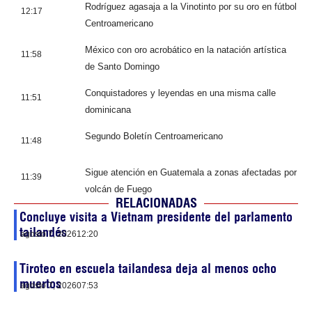
Rodríguez agasaja a la Vinotinto por su oro en fútbol
12:17
Centroamericano
México con oro acrobático en la natación artística
11:58
de Santo Domingo
Conquistadores y leyendas en una misma calle
11:51
dominicana
Segundo Boletín Centroamericano
11:48
Sigue atención en Guatemala a zonas afectadas por
11:39
volcán de Fuego
RELACIONADAS
Concluye visita a Vietnam presidente del parlamento
tailandés
agosto 7, 2026
12:20
Tiroteo en escuela tailandesa deja al menos ocho
muertos
agosto 7, 2026
07:53