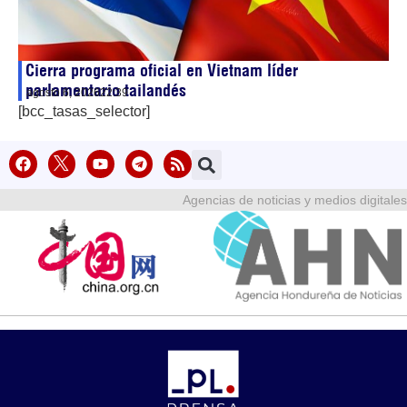
Cierra programa oficial en Vietnam líder
parlamentario tailandés
agosto 6, 2026
22:39
[bcc_tasas_selector]
Agencias de noticias y medios digitales