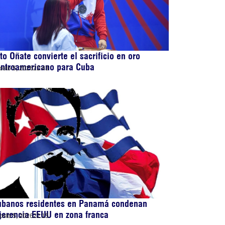
to Oñate convierte el sacrificio en oro
entroamericano para Cuba
osto 5, 2026
22:43
ubanos residentes en Panamá condenan
jerencia EEUU en zona franca
osto 5, 2026
22:15