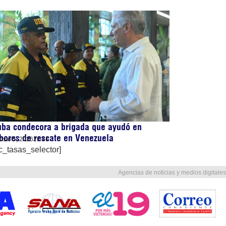
uba condecora a brigada que ayudó en
bores de rescate en Venezuela
osto 5, 2026
21:41
c_tasas_selector]
Agencias de noticias y medios digitales