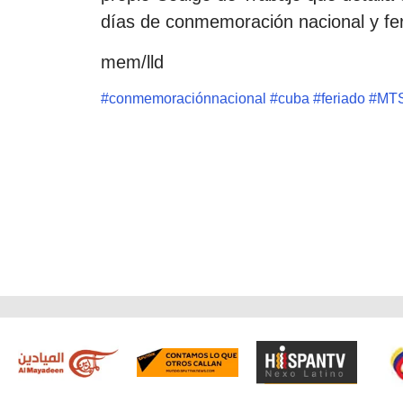
días de conmemoración nacional y fer
mem/lld
#
conmemoraciónnacional
#
cuba
#
feriado
#
MT