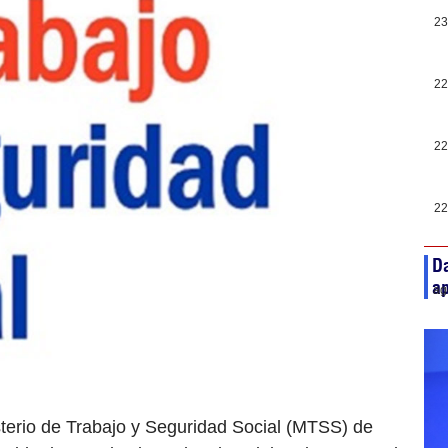
23
22
22
22
Da
ap
ag
sterio de Trabajo y Seguridad Social (MTSS) de