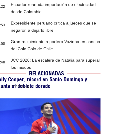
Ecuador reanuda importación de electricidad
:22
desde Colombia
Expresidente peruano critica a jueces que se
:53
negaron a dejarlo libre
Gran recibimiento a portero Vozinha en cancha
:50
del Colo Colo de Chile
JCC 2026: La escalera de Natalia para superar
:48
los miedos
RELACIONADAS
ily Cooper, récord en Santo Domingo y
unta al doblete dorado
osto 5, 2026
23:43