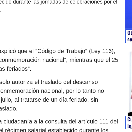
ecido durante las jornadas de celebraciones por el
.
Ot
c
ag
xplicó que el “Código de Trabajo” (Ley 116),
e conmemoración nacional”, mientras que el 25
as feriados”.
olo autoriza el traslado del descanso
conmemoración nacional, por lo tanto no
lio, al tratarse de un día feriado, sin
aslado.
C
 ciudadanía a la consulta del artículo 111 del
in
ag
l régimen salarial establecido durante los