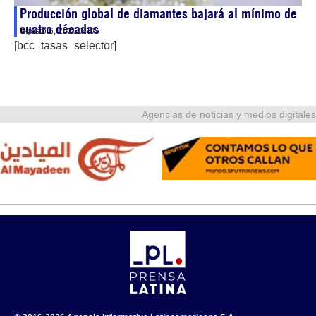
Producción global de diamantes bajará al mínimo de
cuatro décadas
agosto 6, 2026
04:05
[bcc_tasas_selector]
Agencias de noticias y medios digitales