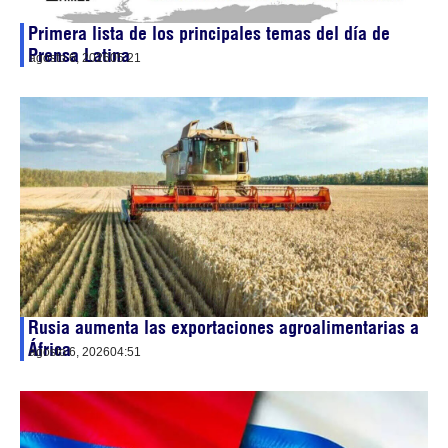
Primera lista de los principales temas del día de
Prensa Latina
agosto 6, 2026
05:21
Rusia aumenta las exportaciones agroalimentarias a
África
agosto 6, 2026
04:51