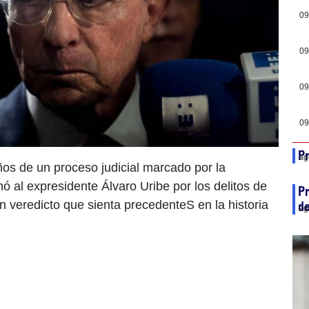
09
09
09
09
Pr
ag
ños de un proceso judicial marcado por la
nó al expresidente Álvaro Uribe por los delitos de
Pr
n veredicto que sienta precedenteS en la historia
de
ag