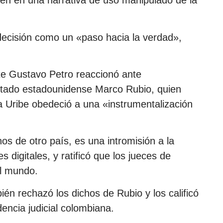
sten en una narrativa de uso manipulado de la
 decisión como un «paso hacia la verdad»,
nte Gustavo Petro reaccionó ante
stado estadounidense Marco Rubio, quien
ra Uribe obedeció a una «instrumentalización
os de otro país, es una intromisión a la
digitales, y ratificó que los jueces de
l mundo.
bién rechazó los dichos de Rubio y los calificó
ncia judicial colombiana.