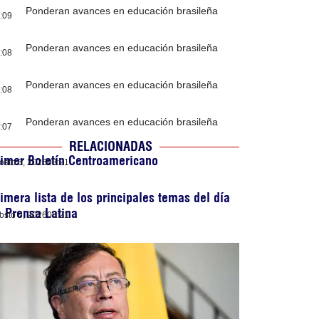
Ponderan avances en educación brasileña
:09
Ponderan avances en educación brasileña
:08
Ponderan avances en educación brasileña
:08
Ponderan avances en educación brasileña
:07
RELACIONADAS
imer Boletín Centroamericano
osto 6, 2026
08:21
imera lista de los principales temas del día
 Prensa Latina
osto 6, 2026
05:21