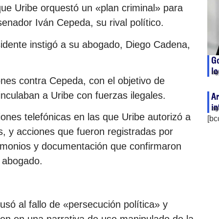
ue Uribe orquestó un «plan criminal» para
senador Iván Cepeda, su rival político.
idente instigó a su abogado, Diego Cadena,
Go
lo
ag
ones contra Cepeda, con el objetivo de
inculaban a Uribe con fuerzas ilegales.
Ar
in
ag
iones telefónicas en las que Uribe autorizó a
[bc
s, y acciones que fueron registradas por
imonios y documentación que confirmaron
l abogado.
só al fallo de «persecución política» y