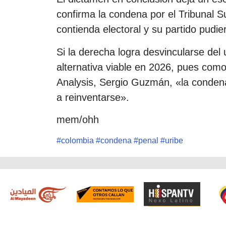
confirma la condena por el Tribunal S
contienda electoral y su partido pudie
Si la derecha logra desvincularse del 
alternativa viable en 2026, pues como
Analysis, Sergio Guzmán, «la condena
a reinventarse».
mem/ohh
#
colombia
#
condena
#
penal
#
uribe