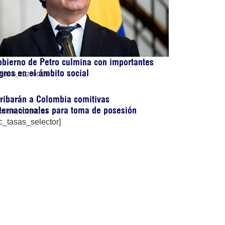
bierno de Petro culmina con importantes
gros en el ámbito social
osto 6, 2026
00:25
ribarán a Colombia comitivas
ternacionales para toma de posesión
osto 6, 2026
00:21
c_tasas_selector]