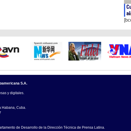
Cu
al
ma
[bc
noamericana S.A.
sas y digitales.
La Habana, Cuba.
7
artamento de Desarrollo de la Dirección Técnica de Prensa Latina.