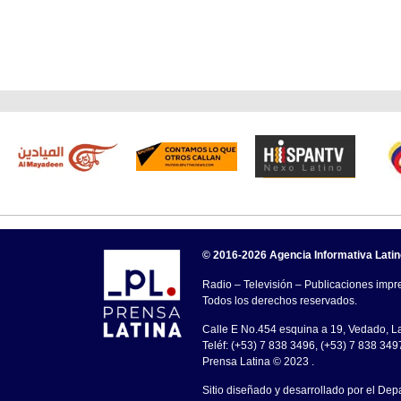
© 2016-2026 Agencia Informativa Lati
Radio – Televisión – Publicaciones impre
Todos los derechos reservados.
Calle E No.454 esquina a 19, Vedado, 
Teléf: (+53) 7 838 3496, (+53) 7 838 349
Prensa Latina © 2023 .
Sitio diseñado y desarrollado por el Dep