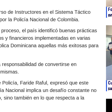
Fo
rso de Instructores en el Sistema Táctico
em
ju
 por la Policía Nacional de Colombia.
 proceso, el país identificó buenas prácticas
os y financieros implementadas en varias
ública Dominicana aquellas más exitosas para
 responsabilidad de convertirse en
s mismas.
de Policía, Faride Raful, expresó que este
Cu
su
ju
ía Nacional implica un desafío constante no
o, sino también en lo que respecta a la