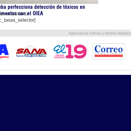
ba perfecciona detección de tóxicos en
imentos con el OIEA
yo 28, 2026
16:11
c_tasas_selector]
Agencias de noticias y medios digitales