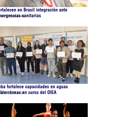
rtalecen en Brasil integración ante
ergencias sanitarias
nio 25, 2026
13:43
ba fortalece capacidades en aguas
bterráneas en curso del OIEA
nio 13, 2026
14:18