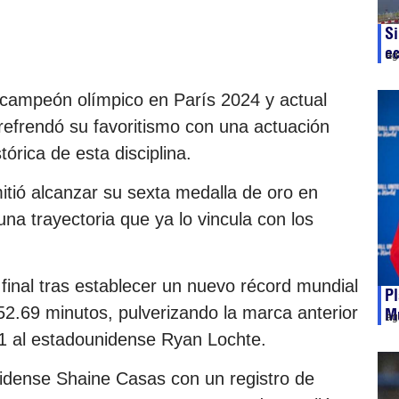
Si
e
ag
acampeón olímpico en París 2024 y actual
 refrendó su favoritismo con una actuación
tórica de esta disciplina.
itió alcanzar su sexta medalla de oro en
a trayectoria que ya lo vincula con los
inal tras establecer un nuevo récord mundial
Pl
52.69 minutos, pulverizando la marca anterior
Mu
ag
1 al estadounidense Ryan Lochte.
idense Shaine Casas con un registro de