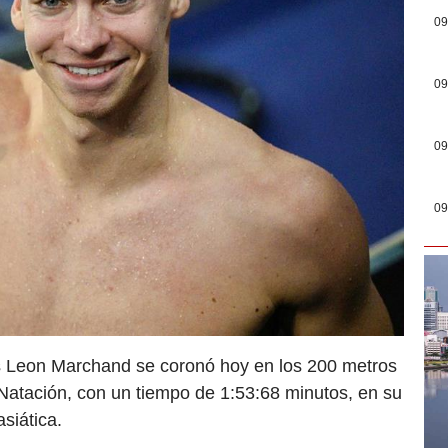
09
09
09
09
cés Leon Marchand se coronó hoy en los 200 metros
tación, con un tiempo de 1:53:68 minutos, en su
siática.