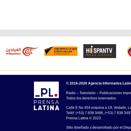
© 2016-2026 Agencia Informativa Lati
Radio – Televisión – Publicaciones impre
Todos los derechos reservados.
Calle E No.454 esquina a 19, Vedado, 
Teléf: (+53) 7 838 3496, (+53) 7 838 349
Prensa Latina © 2023 .
Sitio diseñado y desarrollado por el Dep