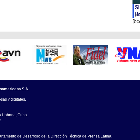
Si
li
ju
[bc
noamericana S.A.
sas y digitales.
La Habana, Cuba.
7
artamento de Desarrollo de la Dirección Técnica de Prensa Latina.