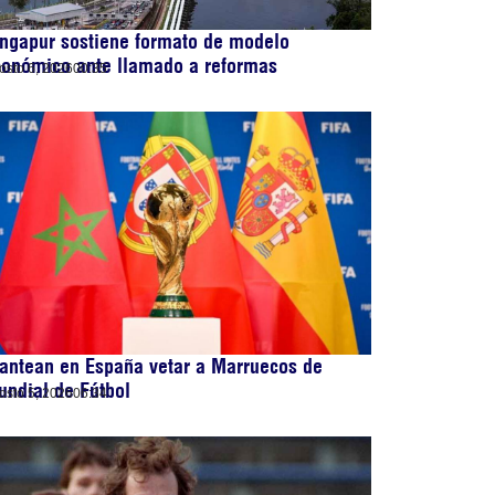
ngapur sostiene formato de modelo
conómico ante llamado a reformas
osto 6, 2026
00:35
antean en España vetar a Marruecos de
ndial de Fútbol
osto 5, 2026
06:34