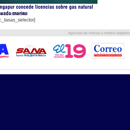
ngapur concede licencias sobre gas natural
cuado marino
lio 31, 2026
02:02
c_tasas_selector]
Agencias de noticias y medios digitales