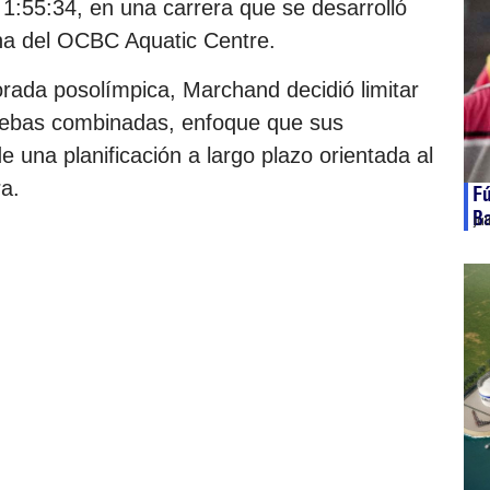
1:55:34, en una carrera que se desarrolló
ina del OCBC Aquatic Centre.
rada posolímpica, Marchand decidió limitar
ruebas combinadas, enfoque que sus
 una planificación a largo plazo orientada al
a.
Fú
Ba
ju