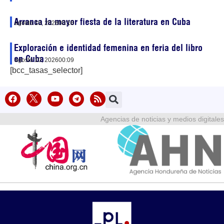
Arranca la mayor fiesta de la literatura en Cuba
agosto 10, 2026
00:16
Exploración e identidad femenina en feria del libro
en Cuba
agosto 10, 2026
00:09
[bcc_tasas_selector]
Agencias de noticias y medios digitales