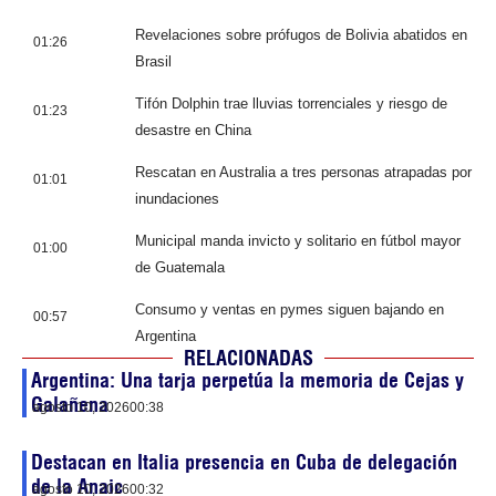
Revelaciones sobre prófugos de Bolivia abatidos en
01:26
Brasil
Tifón Dolphin trae lluvias torrenciales y riesgo de
01:23
desastre en China
Rescatan en Australia a tres personas atrapadas por
01:01
inundaciones
Municipal manda invicto y solitario en fútbol mayor
01:00
de Guatemala
Consumo y ventas en pymes siguen bajando en
00:57
Argentina
RELACIONADAS
Argentina: Una tarja perpetúa la memoria de Cejas y
Galañena
agosto 10, 2026
00:38
Destacan en Italia presencia en Cuba de delegación
de la Anaic
agosto 10, 2026
00:32