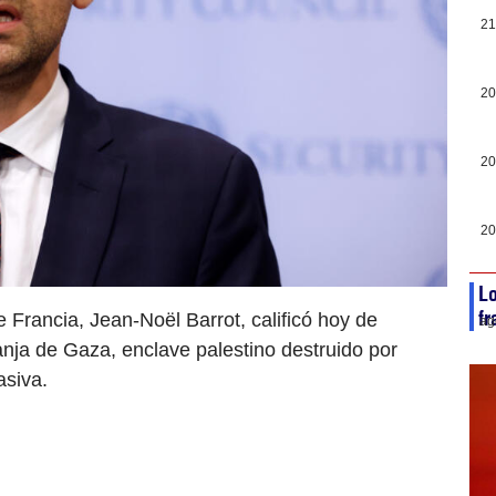
21
20
20
20
Lo
fr
e Francia, Jean-Noël Barrot, calificó hoy de
ag
anja de Gaza, enclave palestino destruido por
asiva.