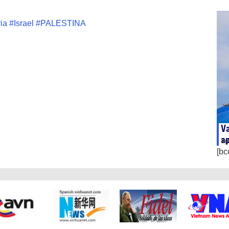
ia
#
Israel
#
PALESTINA
Va
ap
ag
[bc