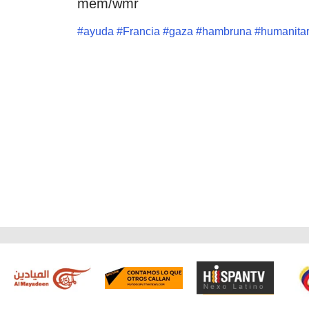
mem/wmr
#
ayuda
#
Francia
#
gaza
#
hambruna
#
humanitar