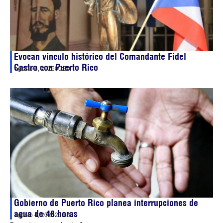
Evocan vínculo histórico del Comandante Fidel
Castro con Puerto Rico
agosto 6, 2026
00:30
Gobierno de Puerto Rico planea interrupciones de
agua de 48 horas
agosto 4, 2026
23:58