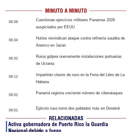
MINUTO A MINUTO
Cuestionan ejercicios militares Panamax 2026
06:36
auspiciados por EEUU
Hutíes reivindican ataque contra refinería saudita de
06:34
Aramco en Jazan
Rusia golpea nuevamente instalaciones portuarias
06:32
de Ucrania
Impartirán clases de ruso en la Feria del Libro de La
06:12
Habana
Panamá registra creciente número de ciberataques
06:02
Ejército ruso tomó dos poblados más en Donetsk
06:01
RELACIONADAS
Activa gobernadora de Puerto Rico la Guardia
Nacional debido a fuego
agosto 7, 2026
18:19