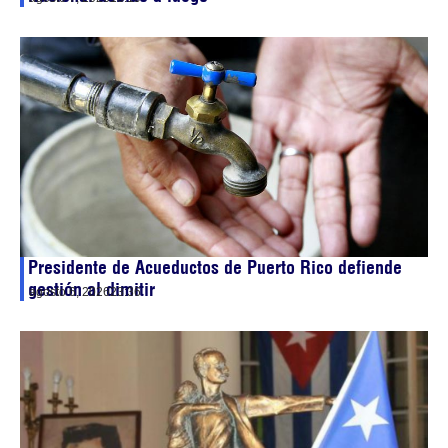
Presidente de Acueductos de Puerto Rico defiende
gestión al dimitir
agosto 6, 2026
23:36