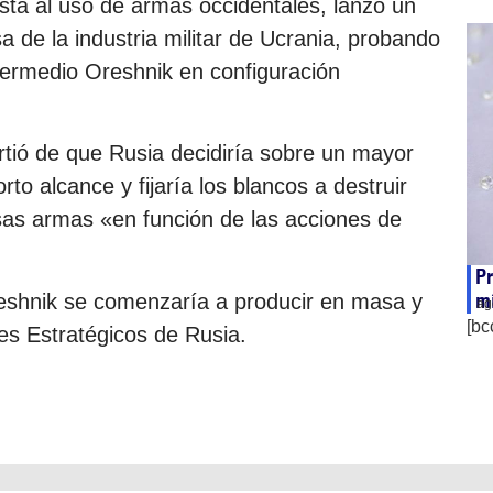
sta al uso de armas occidentales, lanzó un
de la industria militar de Ucrania, probando
ntermedio Oreshnik en configuración
irtió de que Rusia decidiría sobre un mayor
to alcance y fijaría los blancos a destruir
sas armas «en función de las acciones de
Pr
m
reshnik se comenzaría a producir en masa y
ag
[bc
les Estratégicos de Rusia.