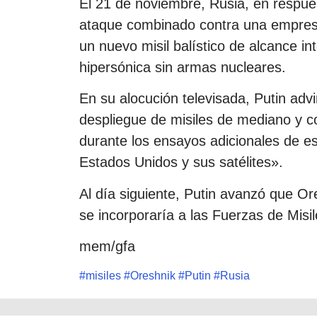
El 21 de noviembre, Rusia, en respue
ataque combinado contra una empresa 
un nuevo misil balístico de alcance i
hipersónica sin armas nucleares.
En su alocución televisada, Putin adv
despliegue de misiles de mediano y cor
durante los ensayos adicionales de e
Estados Unidos y sus satélites».
Al día siguiente, Putin avanzó que O
se incorporaría a las Fuerzas de Misi
mem/gfa
#
misiles
#
Oreshnik
#
Putin
#
Rusia