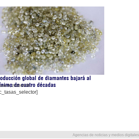
oducción global de diamantes bajará al
ínimo de cuatro décadas
osto 6, 2026
04:05
c_tasas_selector]
Agencias de noticias y medios digitales