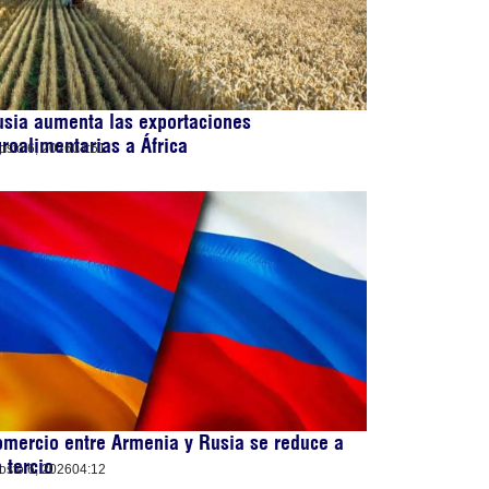
sia aumenta las exportaciones
roalimentarias a África
osto 6, 2026
04:51
mercio entre Armenia y Rusia se reduce a
 tercio
osto 6, 2026
04:12