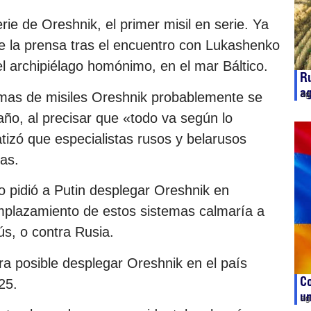
ie de Oreshnik, el primer misil en serie. Ya
nte la prensa tras el encuentro con Lukashenko
el archipiélago homónimo, en el mar Báltico.
Ru
ag
emas de misiles Oreshnik probablemente se
ag
año, al precisar que «todo va según lo
atizó que especialistas rusos y belarusos
mas.
 pidió a Putin desplegar Oreshnik en
emplazamiento de estos sistemas calmaría a
ús, o contra Rusia.
ra posible desplegar Oreshnik en el país
Co
25.
un
ag