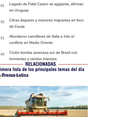
Legado de Fidel Castro se agiganta, afirman
:01
en Uruguay
Cifras dispares y menores migrantes en foco
:52
de Ceuta
Abordaron cancilleres de Italia e Irán el
:51
conflicto en Medio Oriente
Ciclón bomba amenaza sur de Brasil con
:43
tormentas y vientos intensos
RELACIONADAS
imera lista de los principales temas del día
 Prensa Latina
osto 6, 2026
05:21