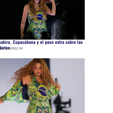
akira, Copacabana y el peso extra sobre las
tistas
yo 3, 2026
12:34