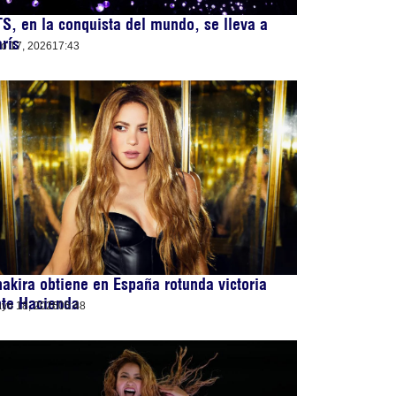
S, en la conquista del mundo, se lleva a
rís
lio 17, 2026
17:43
akira obtiene en España rotunda victoria
nte Hacienda
yo 18, 2026
05:48