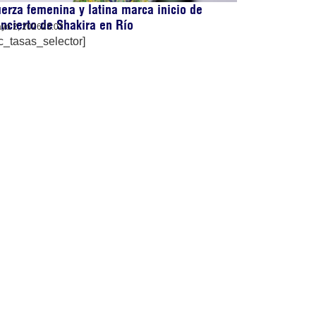
erza femenina y latina marca inicio de
ncierto de Shakira en Río
yo 2, 2026
23:02
c_tasas_selector]