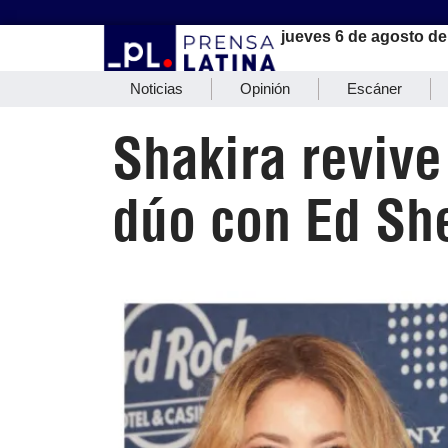
jueves 6 de agosto de
Noticias
Opinión
Escáner
Shakira revive
dúo con Ed Sh