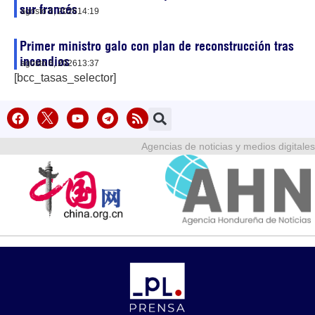
sur francés
agosto 6, 2026
14:19
Primer ministro galo con plan de reconstrucción tras
incendios
agosto 6, 2026
13:37
[bcc_tasas_selector]
Agencias de noticias y medios digitales