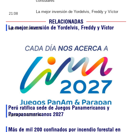
consulares
La mejor inversión de Yordelvis, Freddy y Víctor
21:08
RELACIONADAS
La mejor inversión de Yordelvis, Freddy y Víctor
agosto 6, 2026
21:08
Perú ratifica sede de Juegos Panamericanos y
Parapanamericanos 2027
agosto 6, 2026
19:44
Más de mil 200 confinados por incendio forestal en