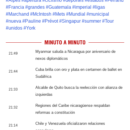
#
Alpes
#
apertura
#
ciclismo
#
deportes
#
estados
#
Ferrand
#
Francia
#
grandes
#
Guatemala
#
imperial
#
ligas
#
Marchand
#
McIntosh
#
Mets
#
Mundial
#
municipal
#
nueva
#
Pauline
#
Prévot
#
Singapur
#
summer
#
Tour
#
unidos
#
York
MINUTO A MINUTO
Myanmar saluda a Nicaragua por aniversario de
21:49
nexos diplomáticos
Cuba brilla con oro y plata en certamen de ballet en
21:44
Sudáfrica
Alcalde de Quito busca la reelección con alianza de
21:33
izquierdas
Regiones del Caribe nicaragüense respaldan
21:32
reformas a constitución
Chile y Venezuela oficializaron relaciones
21:14