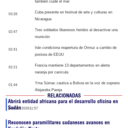
también cuide el mar
Cuba presente en festival de arte y culturas en
03:26
Nicaragua
Tres soldados libaneses heridos al desactivar una
02:47
munición
Irán condiciona reapertura de Ormuz a cambio de
02:41
postura de EEUU
Francia mantiene 13 departamentos en alerta
02:21
naranja por canícula
Yma Súmac cautiva a Bolivia en la voz de soprano
01:44
Alejandra Pareja
RELACIONADAS
Abrirá entidad africana para el desarrollo oficina en
Sudán
julio 30, 2026
11:57
Reconocen paramilitares sudaneses avances en