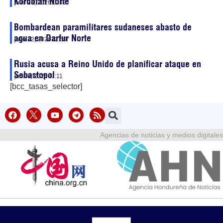
Kordofán Norte
julio 28, 2026
11:48
Bombardean paramilitares sudaneses abasto de
agua en Darfur Norte
julio 22, 2026
12:50
Rusia acusa a Reino Unido de planificar ataque en
Sebastopol
julio 6, 2026
07:11
[bcc_tasas_selector]
Agencias de noticias y medios digitales