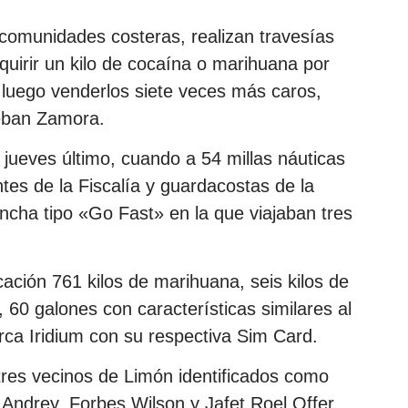
 comunidades costeras, realizan travesías
uirir un kilo de cocaína o marihuana por
a luego venderlos siete veces más caros,
teban Zamora.
 jueves último, cuando a 54 millas náuticas
ntes de la Fiscalía y guardacostas de la
cha tipo «Go Fast» en la que viajaban tres
ación 761 kilos de marihuana, seis kilos de
0 galones con características similares al
arca Iridium con su respectiva Sim Card.
res vecinos de Limón identificados como
Andrey, Forbes Wilson y Jafet Roel Offer