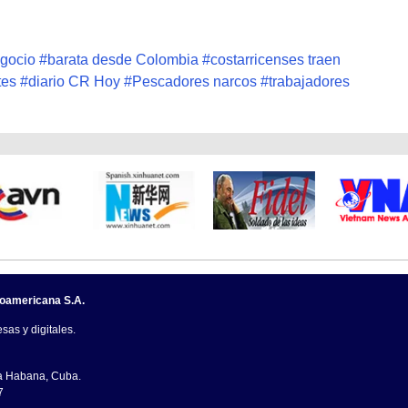
egocio
#
barata desde Colombia
#
costarricenses traen
tes
#
diario CR Hoy
#
Pescadores narcos
#
trabajadores
noamericana S.A.
sas y digitales.
La Habana, Cuba.
7