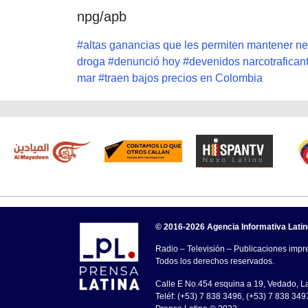
npg/apb
#
altas ganancias que les permiten mantener n
droga
#
denunció hoy
#
devenidos narcotrafican
mar
#
traen bajos precios en Colombia
© 2016-2026 Agencia Informativa Lati
Radio – Televisión – Publicaciones impre
Todos los derechos reservados.
Calle E No.454 esquina a 19, Vedado, 
Teléf: (+53) 7 838 3496, (+53) 7 838 349