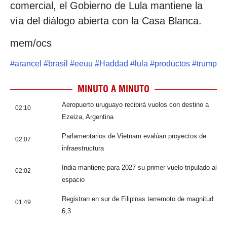
comercial, el Gobierno de Lula mantiene la
vía del diálogo abierta con la Casa Blanca.
mem/ocs
#
arancel
#
brasil
#
eeuu
#
Haddad
#
lula
#
productos
#
trump
MINUTO A MINUTO
Aeropuerto uruguayo recibirá vuelos con destino a
02:10
Ezeiza, Argentina
Parlamentarios de Vietnam evalúan proyectos de
02:07
infraestructura
India mantiene para 2027 su primer vuelo tripulado al
02:02
espacio
Registran en sur de Filipinas terremoto de magnitud
01:49
6,3