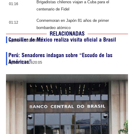
Brigadistas chilenos viajan a Cuba para el
01:16
centenario de Fidel
Conmemoran en Japón 81 años de primer
01:12
bombardeo atómico
RELACIONADAS
Canciller de México realiza visita oficial a Brasil
agosto 6, 2026
00:21
Perú: Senadores indagan sobre “Escudo de las
Américas”
agosto 5, 2026
20:05