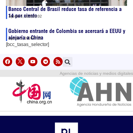
Banco Central de Brasil reduce tasa de referencia a
14 por ciento
agosto 5, 2026
20:02
Gobierno entrante de Colombia se acercará a EEUU y
alejaría a China
agosto 5, 2026
17:26
[bcc_tasas_selector]
Agencias de noticias y medios digitales