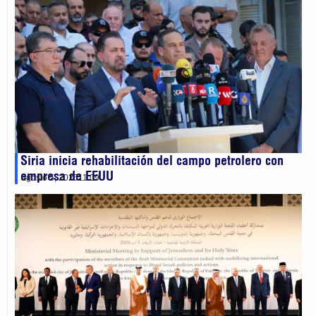
Siria inicia rehabilitación del campo petrolero con
empresa de EEUU
agosto 5, 2026
11:09