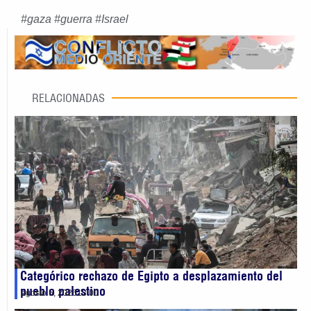
#
gaza
#
guerra
#
Israel
RELACIONADAS
Categórico rechazo de Egipto a desplazamiento del
pueblo palestino
agosto 5, 2026
13:00