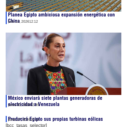
Planea Egipto ambiciosa expansión energética con
China
julio 13, 2026
12:12
México enviará siete plantas generadoras de
electricidad a Venezuela
junio 30, 2026
12:39
Producirá Egipto sus propias turbinas eólicas
junio 27, 2026
10:14
[bcc_tasas_selector]