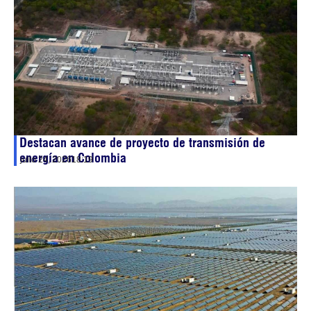
Destacan avance de proyecto de transmisión de
energía en Colombia
julio 24, 2026
18:19