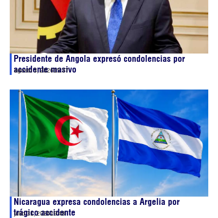
Presidente de Angola expresó condolencias por
accidente masivo
agosto 3, 2026
15:37
Nicaragua expresa condolencias a Argelia por
trágico accidente
julio 31, 2026
19:48