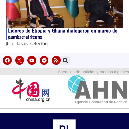
Líderes de Etiopía y Ghana dialogaron en marco de
cumbre africana
julio 23, 2026
05:54
[bcc_tasas_selector]
Agencias de noticias y medios digitales