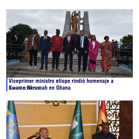
Viceprimer ministro etíope rindió homenaje a
Kwame Nkrumah en Ghana
julio 24, 2026
05:58