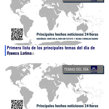
Primera lista de los principales temas del día de
Prensa Latina
agosto 7, 2026
05:02