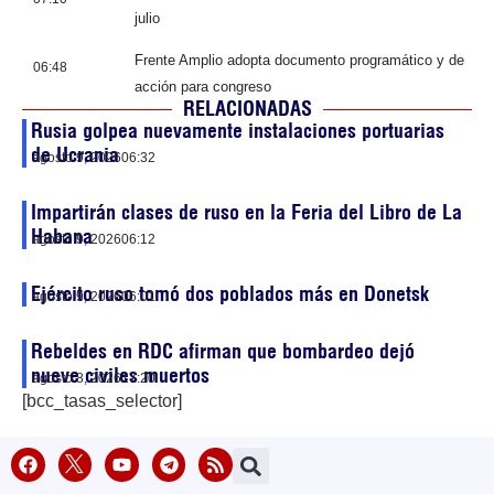
julio
Frente Amplio adopta documento programático y de
06:48
acción para congreso
RELACIONADAS
Rusia golpea nuevamente instalaciones portuarias
de Ucrania
agosto 9, 2026
06:32
Impartirán clases de ruso en la Feria del Libro de La
Habana
agosto 9, 2026
06:12
Ejército ruso tomó dos poblados más en Donetsk
agosto 9, 2026
06:01
Rebeldes en RDC afirman que bombardeo dejó
nueve civiles muertos
agosto 8, 2026
17:20
[bcc_tasas_selector]