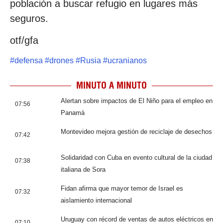
población a buscar refugio en lugares más
seguros.
otf/gfa
#
defensa
#
drones
#
Rusia
#
ucranianos
MINUTO A MINUTO
Alertan sobre impactos de El Niño para el empleo en
07:56
Panamá
Montevideo mejora gestión de reciclaje de desechos
07:42
Solidaridad con Cuba en evento cultural de la ciudad
07:38
italiana de Sora
Fidan afirma que mayor temor de Israel es
07:32
aislamiento internacional
Uruguay con récord de ventas de autos eléctricos en
07:10