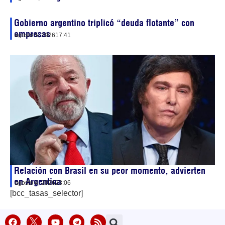
Gobierno argentino triplicó “deuda flotante” con
empresas
agosto 5, 2026
17:41
Relación con Brasil en su peor momento, advierten
en Argentina
agosto 4, 2026
23:06
[bcc_tasas_selector]