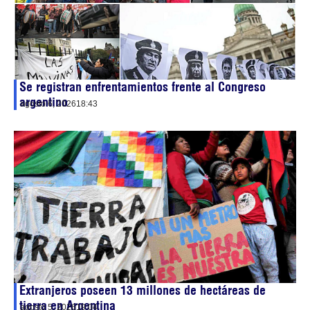
Se registran enfrentamientos frente al Congreso
argentino
agosto 6, 2026
18:43
Extranjeros poseen 13 millones de hectáreas de
tierra en Argentina
agosto 5, 2026
19:04