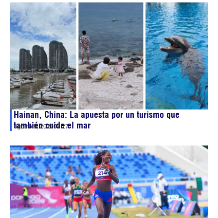
Hainan, China: La apuesta por un turismo que
también cuide el mar
agosto 9, 2026
03:27