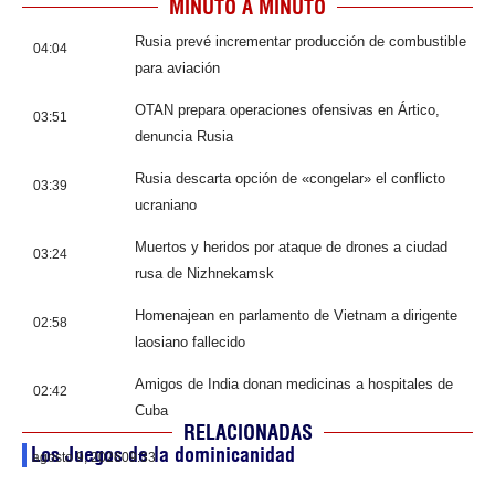
MINUTO A MINUTO
Rusia prevé incrementar producción de combustible
04:04
para aviación
OTAN prepara operaciones ofensivas en Ártico,
03:51
denuncia Rusia
Rusia descarta opción de «congelar» el conflicto
03:39
ucraniano
Muertos y heridos por ataque de drones a ciudad
03:24
rusa de Nizhnekamsk
Homenajean en parlamento de Vietnam a dirigente
02:58
laosiano fallecido
Amigos de India donan medicinas a hospitales de
02:42
Cuba
RELACIONADAS
Los Juegos de la dominicanidad
agosto 9, 2026
09:33