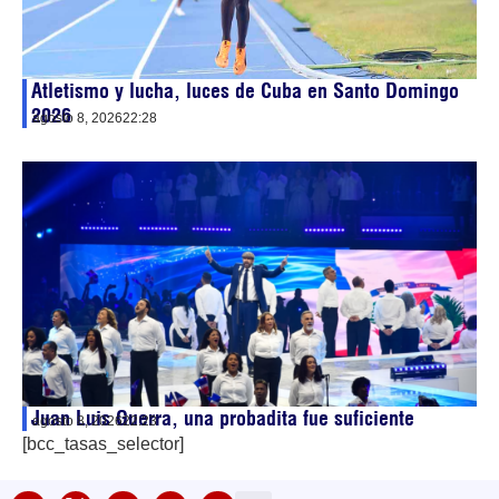
Atletismo y lucha, luces de Cuba en Santo Domingo
2026
agosto 8, 2026
22:28
Juan Luis Guerra, una probadita fue suficiente
agosto 8, 2026
22:23
[bcc_tasas_selector]