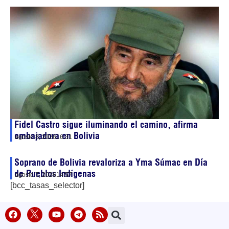
Fidel Castro sigue iluminando el camino, afirma
embajadora en Bolivia
agosto 8, 2026
16:31
Soprano de Bolivia revaloriza a Yma Súmac en Día
de Pueblos Indígenas
agosto 7, 2026
14:57
[bcc_tasas_selector]