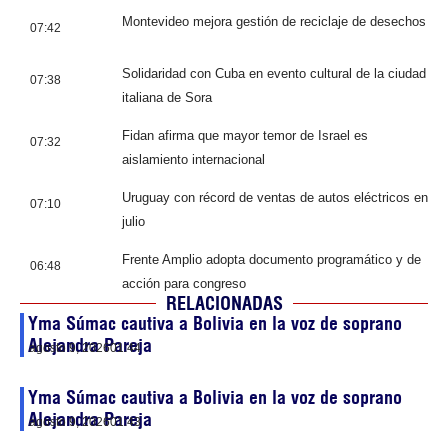
Montevideo mejora gestión de reciclaje de desechos
07:42
Solidaridad con Cuba en evento cultural de la ciudad
07:38
italiana de Sora
Fidan afirma que mayor temor de Israel es
07:32
aislamiento internacional
Uruguay con récord de ventas de autos eléctricos en
07:10
julio
Frente Amplio adopta documento programático y de
06:48
acción para congreso
RELACIONADAS
Yma Súmac cautiva a Bolivia en la voz de soprano
Alejandra Pareja
agosto 9, 2026
01:44
Yma Súmac cautiva a Bolivia en la voz de soprano
Alejandra Pareja
agosto 9, 2026
01:43