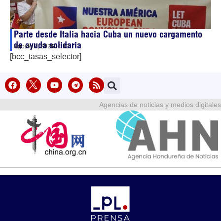
Parte desde Italia hacia Cuba un nuevo cargamento
de ayuda solidaria
agosto 7, 2026
04:12
[bcc_tasas_selector]
Agencias de noticias y medios digitales