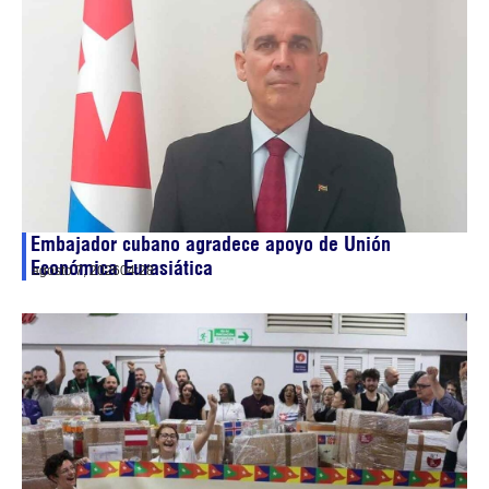
Embajador cubano agradece apoyo de Unión
Económica Eurasiática
agosto 7, 2026
04:28