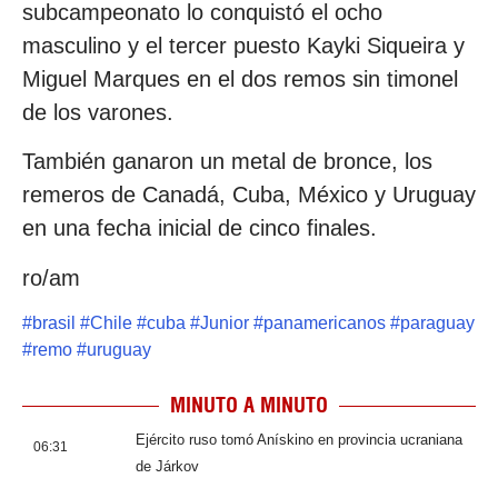
subcampeonato lo conquistó el ocho
masculino y el tercer puesto Kayki Siqueira y
Miguel Marques en el dos remos sin timonel
de los varones.
También ganaron un metal de bronce, los
remeros de Canadá, Cuba, México y Uruguay
en una fecha inicial de cinco finales.
ro/am
#
brasil
#
Chile
#
cuba
#
Junior
#
panamericanos
#
paraguay
#
remo
#
uruguay
MINUTO A MINUTO
Ejército ruso tomó Anískino en provincia ucraniana
06:31
de Járkov