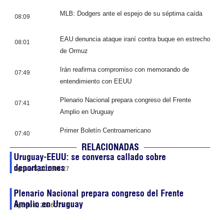
MLB: Dodgers ante el espejo de su séptima caída
08:09
EAU denuncia ataque iraní contra buque en estrecho
08:01
de Ormuz
Irán reafirma compromiso con memorando de
07:49
entendimiento con EEUU
Plenario Nacional prepara congreso del Frente
07:41
Amplio en Uruguay
Primer Boletín Centroamericano
07:40
RELACIONADAS
Uruguay-EEUU: se conversa callado sobre
deportaciones
agosto 8, 2026
08:27
Plenario Nacional prepara congreso del Frente
Amplio en Uruguay
agosto 8, 2026
07:41