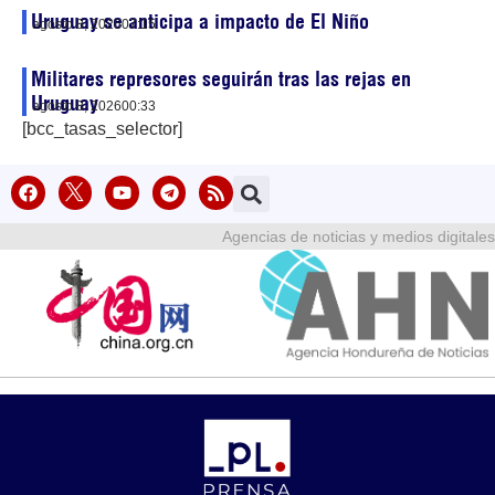
Uruguay se anticipa a impacto de El Niño
agosto 8, 2026
07:15
Militares represores seguirán tras las rejas en
Uruguay
agosto 8, 2026
00:33
[bcc_tasas_selector]
Agencias de noticias y medios digitales