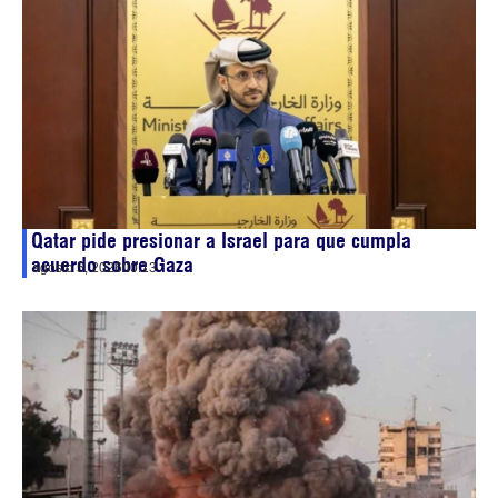
Qatar pide presionar a Israel para que cumpla
acuerdo sobre Gaza
agosto 5, 2026
00:13