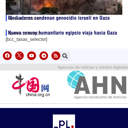
Mediadores condenan genocidio israelí en Gaza
agosto 4, 2026
10:46
Nuevo convoy humanitario egipcio viaja hacia Gaza
agosto 4, 2026
09:12
[bcc_tasas_selector]
Agencias de noticias y medios digitales