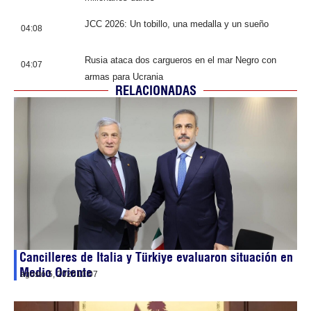
JCC 2026: Un tobillo, una medalla y un sueño
04:08
Rusia ataca dos cargueros en el mar Negro con
04:07
armas para Ucrania
RELACIONADAS
Cancilleres de Italia y Türkiye evaluaron situación en
Medio Oriente
agosto 5, 2026
10:07