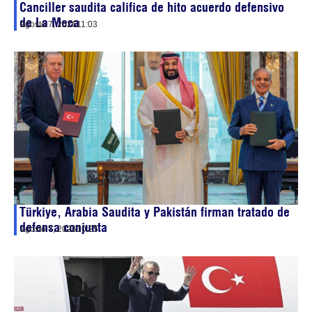
Canciller saudita califica de hito acuerdo defensivo
de La Meca
agosto 7, 2026
11:03
Türkiye, Arabia Saudita y Pakistán firman tratado de
defensa conjunta
agosto 7, 2026
10:25