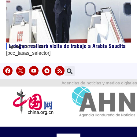
Erdoğan realizará visita de trabajo a Arabia Saudita
agosto 7, 2026
01:54
[bcc_tasas_selector]
Agencias de noticias y medios digitales