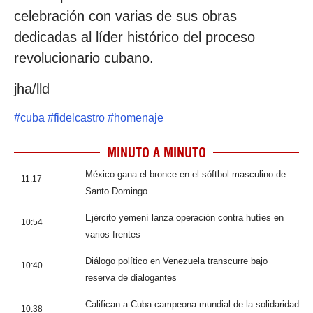
celebración con varias de sus obras
dedicadas al líder histórico del proceso
revolucionario cubano.
jha/lld
#
cuba
#
fidelcastro
#
homenaje
MINUTO A MINUTO
México gana el bronce en el sóftbol masculino de
11:17
Santo Domingo
Ejército yemení lanza operación contra hutíes en
10:54
varios frentes
Diálogo político en Venezuela transcurre bajo
10:40
reserva de dialogantes
Califican a Cuba campeona mundial de la solidaridad
10:38