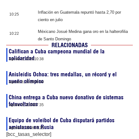
Inflación en Guatemala repuntó hasta 2,70 por
10:25
ciento en julio
Méxicano Josué Medina gana oro en la halterofilia
10:22
de Santo Domingo
RELACIONADAS
Califican a Cuba campeona mundial de la
solidaridad
agosto 8, 2026
10:38
Anisleidis Ochoa: tres medallas, un récord y el
sueño olímpico
agosto 8, 2026
08:54
China entrega a Cuba nuevo donativo de sistemas
fotovoltaicos
agosto 8, 2026
07:35
Equipo de voleibol de Cuba disputará partidos
amistosos en Rusia
agosto 8, 2026
03:25
[bcc_tasas_selector]