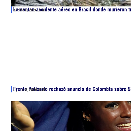
Lamentan accidente aéreo en Brasil donde murieron t
agosto 8, 2026
19:43
Frente Polisario rechazó anuncio de Colombia sobre S
agosto 8, 2026
19:32