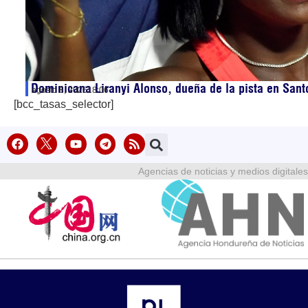
Dominicana Liranyi Alonso, dueña de la pista en San
agosto 8, 2026
18:06
[bcc_tasas_selector]
Agencias de noticias y medios digitales