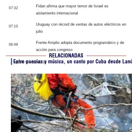
Fidan afirma que mayor temor de Israel es
07:32
aislamiento internacional
Uruguay con récord de ventas de autos eléctricos en
07:10
julio
Frente Amplio adopta documento programático y de
06:48
acción para congreso
RELACIONADAS
Entre poesías y música, un canto por Cuba desde Lanú
agosto 9, 2026
00:33