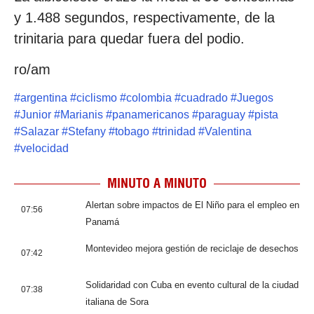
y 1.488 segundos, respectivamente, de la
trinitaria para quedar fuera del podio.
ro/am
#
argentina
#
ciclismo
#
colombia
#
cuadrado
#
Juegos
#
Junior
#
Marianis
#
panamericanos
#
paraguay
#
pista
#
Salazar
#
Stefany
#
tobago
#
trinidad
#
Valentina
#
velocidad
MINUTO A MINUTO
Alertan sobre impactos de El Niño para el empleo en
07:56
Panamá
Montevideo mejora gestión de reciclaje de desechos
07:42
Solidaridad con Cuba en evento cultural de la ciudad
07:38
italiana de Sora