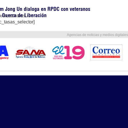
im Jong Un dialoga en RPDC con veteranos
 Guerra de Liberación
lio 29, 2026
00:20
c_tasas_selector]
Agencias de noticias y medios digitales