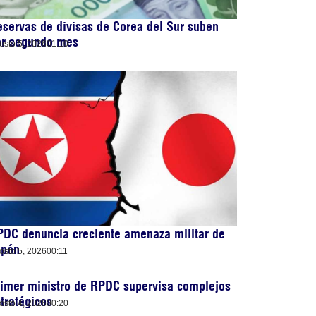
servas de divisas de Corea del Sur suben
or segundo mes
osto 5, 2026
01:10
DC denuncia creciente amenaza militar de
apón
osto 5, 2026
00:11
imer ministro de RPDC supervisa complejos
tratégicos
osto 4, 2026
00:20