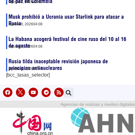
de paz en Colombia
agosto 8, 2026
12:40
Musk prohibió a Ucrania usar Starlink para atacar a
Rusia
agosto 8, 2026
04:08
La Habana acogerá festival de cine ruso del 10 al 16
de agosto
agosto 8, 2026
04:08
Rusia tilda inaceptable revisión japonesa de
principios antinucleares
agosto 8, 2026
03:44
[bcc_tasas_selector]
Agencias de noticias y medios digitales