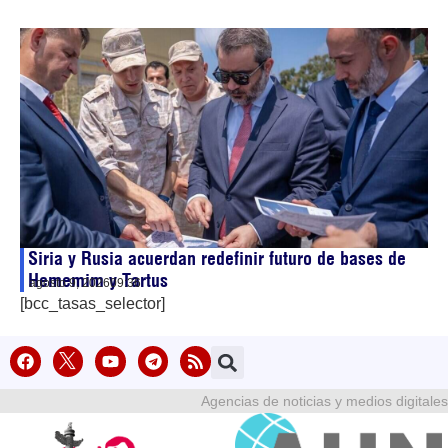
Siria y Rusia acuerdan redefinir futuro de bases de
Hememim y Tartus
agosto 9, 2026
09:36
[bcc_tasas_selector]
Agencias de noticias y medios digitales