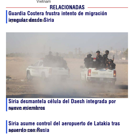
Vietnam
RELACIONADAS
Guardia Costera frustra intento de migración
irregular desde Siria
agosto 10, 2026
10:28
Siria desmantela célula del Daesh integrada por
nueve miembros
agosto 10, 2026
00:13
Siria asume control del aeropuerto de Latakia tras
acuerdo con Rusia
agosto 9, 2026
23:55