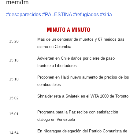
mem/fm
#
desaparecidos
#
PALESTINA
#
refugiados
#
siria
MINUTO A MINUTO
Más de un centenar de muertos y 87 heridos tras
15:20
sismo en Colombia
Advierten en Chile daños por cierre de paso
15:18
fronterizo Libertadores
Proponen en Haití nuevo aumento de precios de los
15:10
combustibles
Shnaider reta a Swiatek en el WTA 1000 de Toronto
15:02
Programa para la Paz recibe con satisfacción
15:01
diálogo en Venezuela
En Nicaragua delegación del Partido Comunista de
14:54