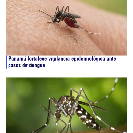
Panamá fortalece vigilancia epidemiológica ante
casos de dengue
julio 21, 2026
16:47