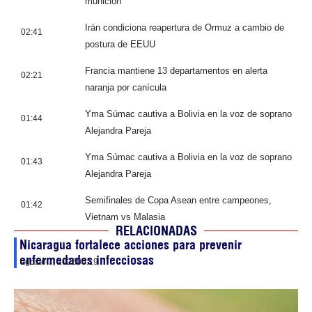
munición
Irán condiciona reapertura de Ormuz a cambio de
02:41
postura de EEUU
Francia mantiene 13 departamentos en alerta
02:21
naranja por canícula
Yma Súmac cautiva a Bolivia en la voz de soprano
01:44
Alejandra Pareja
Yma Súmac cautiva a Bolivia en la voz de soprano
01:43
Alejandra Pareja
Semifinales de Copa Asean entre campeones,
01:42
Vietnam vs Malasia
RELACIONADAS
Nicaragua fortalece acciones para prevenir
enfermedades infecciosas
agosto 7, 2026
06:19