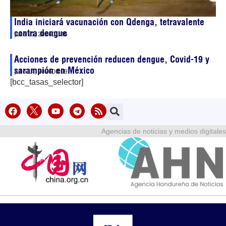
India iniciará vacunación con Qdenga, tetravalente
contra dengue
julio 21, 2026
01:46
Acciones de prevención reducen dengue, Covid-19 y
sarampión en México
julio 14, 2026
00:09
[bcc_tasas_selector]
Agencias de noticias y medios digitales