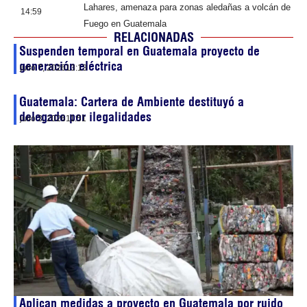
Lahares, amenaza para zonas aledañas a volcán de
14:59
Fuego en Guatemala
RELACIONADAS
Suspenden temporal en Guatemala proyecto de
generación eléctrica
julio 7, 2026
13:13
Guatemala: Cartera de Ambiente destituyó a
delegado por ilegalidades
julio 3, 2026
11:51
Aplican medidas a proyecto en Guatemala por ruido