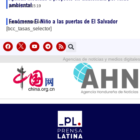
ambiental
junio 2, 2026
15:19
Fenómeno El Niño a las puertas de El Salvador
junio 1, 2026
09:44
[bcc_tasas_selector]
Agencias de noticias y medios digitales