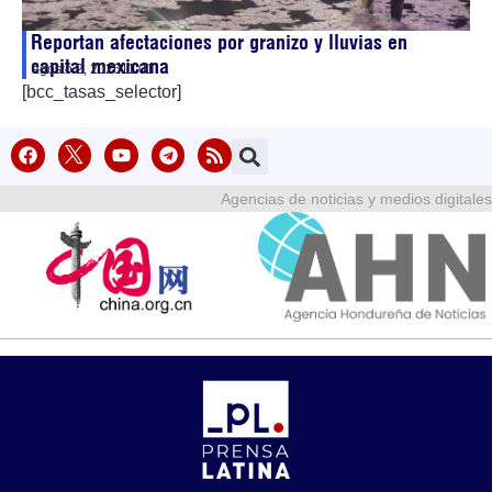
Reportan afectaciones por granizo y lluvias en
capital mexicana
agosto 2, 2026
11:01
[bcc_tasas_selector]
Agencias de noticias y medios digitales