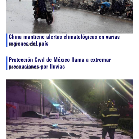
China mantiene alertas climatológicas en varias
regiones del país
agosto 4, 2026
05:14
Protección Civil de México llama a extremar
precauciones por lluvias
agosto 2, 2026
12:44