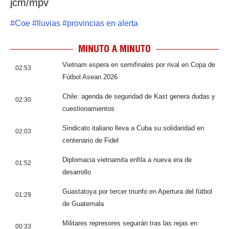
jcm/mpv
#
Coe
#
lluvias
#
provincias en alerta
MINUTO A MINUTO
Vietnam espera en semifinales por rival en Copa de
02:53
Fútbol Asean 2026
Chile: agenda de seguridad de Kast genera dudas y
02:30
cuestionamientos
Sindicato italiano lleva a Cuba su solidaridad en
02:03
centenario de Fidel
Diplomacia vietnamita enfila a nueva era de
01:52
desarrollo
Guastatoya por tercer triunfo en Apertura del fútbol
01:29
de Guatemala
Militares represores seguirán tras las rejas en
00:33