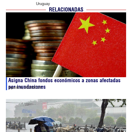
Uruguay
RELACIONADAS
Asigna China fondos económicos a zonas afectadas
por inundaciones
agosto 6, 2026
00:26