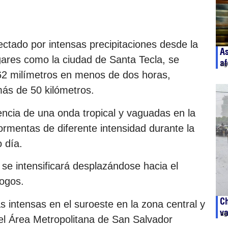
fectado por intensas precipitaciones desde la
A
gares como la ciudad de Santa Tecla, se
af
ag
62 milímetros en menos de dos horas,
ás de 50 kilómetros.
uencia de una onda tropical y vaguadas en la
tormentas de diferente intensidad durante la
 día.
 se intensificará desplazándose hacia el
logos.
Ch
 intensas en el suroeste en la zona central y
va
ag
el Área Metropolitana de San Salvador