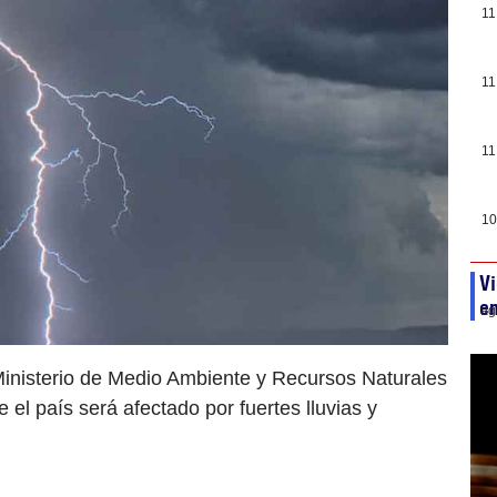
11
11
11
10
Vi
en
ag
Ministerio de Medio Ambiente y Recursos Naturales
el país será afectado por fuertes lluvias y