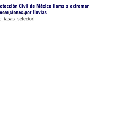
otección Civil de México llama a extremar
ecauciones por lluvias
osto 2, 2026
12:44
c_tasas_selector]