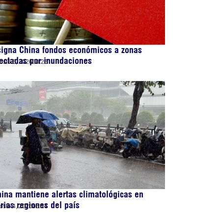
signa China fondos económicos a zonas
ectadas por inundaciones
osto 6, 2026
00:26
ina mantiene alertas climatológicas en
rias regiones del país
osto 4, 2026
05:14