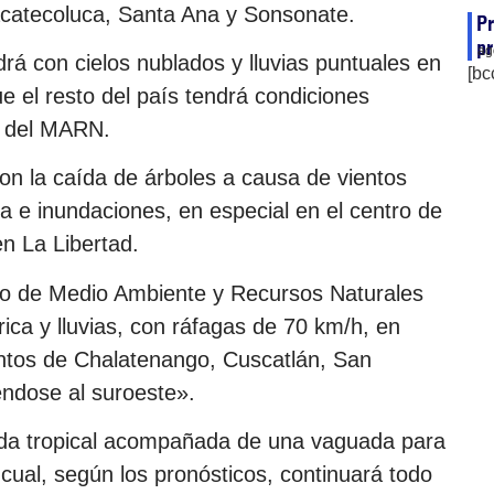
acatecoluca, Santa Ana y Sonsonate.
Pr
pr
ag
á con cielos nublados y lluvias puntuales en
[bc
ue el resto del país tendrá condiciones
e del MARN.
on la caída de árboles a causa de vientos
ra e inundaciones, en especial en el centro de
en La Libertad.
erio de Medio Ambiente y Recursos Naturales
rica y lluvias, con ráfagas de 70 km/h, en
entos de Chalatenango, Cuscatlán, San
éndose al suroeste».
nda tropical acompañada de una vaguada para
a cual, según los pronósticos, continuará todo