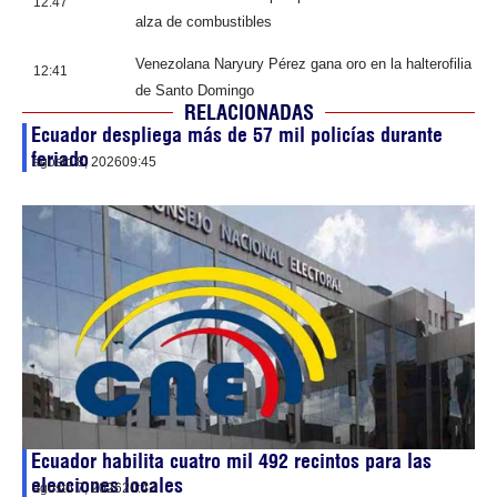
12:47
alza de combustibles
Venezolana Naryury Pérez gana oro en la halterofilia
12:41
de Santo Domingo
RELACIONADAS
Ecuador despliega más de 57 mil policías durante
feriado
agosto 8, 2026
09:45
Ecuador habilita cuatro mil 492 recintos para las
elecciones locales
agosto 7, 2026
20:42