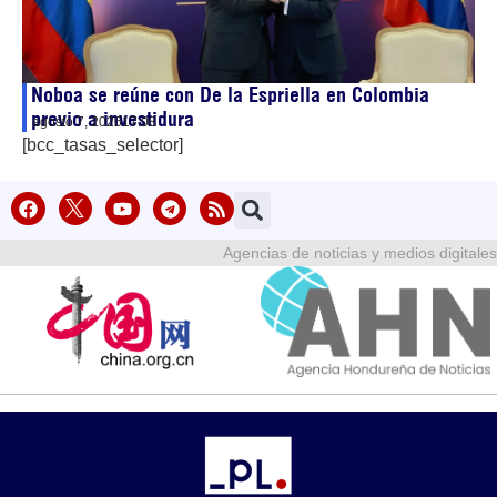
Noboa se reúne con De la Espriella en Colombia
previo a investidura
agosto 7, 2026
17:08
[bcc_tasas_selector]
Agencias de noticias y medios digitales