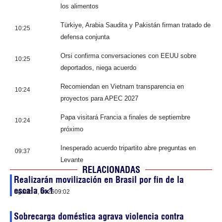
los alimentos
Türkiye, Arabia Saudita y Pakistán firman tratado de
10:25
defensa conjunta
Orsi confirma conversaciones con EEUU sobre
10:25
deportados, niega acuerdo
Recomiendan en Vietnam transparencia en
10:24
proyectos para APEC 2027
Papa visitará Francia a finales de septiembre
10:24
próximo
Inesperado acuerdo tripartito abre preguntas en
09:37
Levante
RELACIONADAS
Realizarán movilización en Brasil por fin de la
escala 6×1
agosto 7, 2026
09:02
Sobrecarga doméstica agrava violencia contra