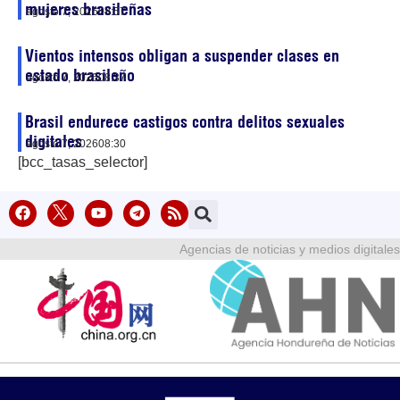
mujeres brasileñas
agosto 7, 2026
08:57
Vientos intensos obligan a suspender clases en
estado brasileño
agosto 7, 2026
08:37
Brasil endurece castigos contra delitos sexuales
digitales
agosto 7, 2026
08:30
[bcc_tasas_selector]
Agencias de noticias y medios digitales