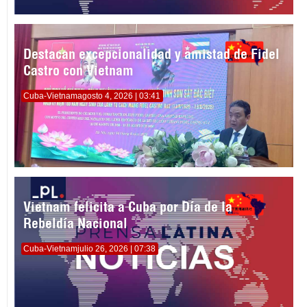
Destacan excepcionalidad y amistad de Fidel
Castro con Vietnam
Cuba-Vietnam
agosto 4, 2026 | 03:41
Vietnam felicita a Cuba por Día de la
Rebeldía Nacional
Cuba-Vietnam
julio 26, 2026 | 07:38