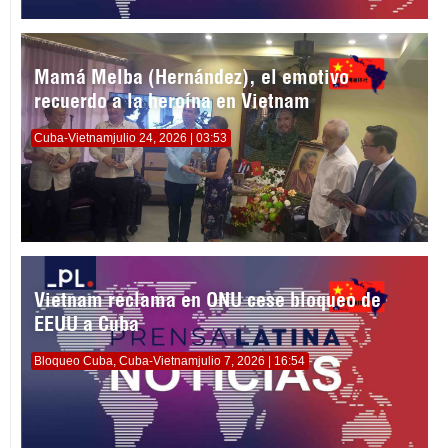
Mamá Melba (Hernández), el emotivo
recuerdo a la heroína en Vietnam
Cuba-Vietnam
julio 24, 2026 | 03:53
Vietnam reclama en ONU cese bloqueo de
EEUU a Cuba
Bloqueo Cuba
,
Cuba-Vietnam
julio 7, 2026 | 16:54