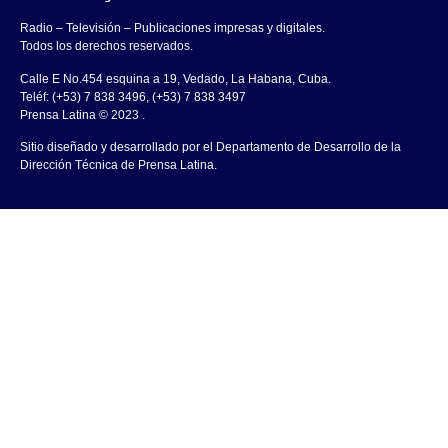
Radio – Televisión – Publicaciones impresas y digitales.
Todos los derechos reservados.
Calle E No.454 esquina a 19, Vedado, La Habana, Cuba.
Teléf: (+53) 7 838 3496, (+53) 7 838 3497
Prensa Latina © 2023 .
Sitio diseñado y desarrollado por el Departamento de Desarrollo de la
Dirección Técnica de Prensa Latina.