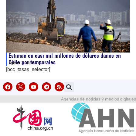
Estiman en casi mil millones de dólares daños en
Chile por temporales
agosto 7, 2026
22:37
[bcc_tasas_selector]
Agencias de noticias y medios digitales