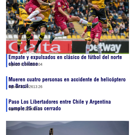
Empate y expulsados en clásico de fútbol del norte
chico chileno
agosto 8, 2026
21:04
Mueren cuatro personas en accidente de helicóptero
en Brasil
agosto 8, 2026
13:26
Paso Los Libertadores entre Chile y Argentina
cumple 25 días cerrado
agosto 8, 2026
13:10