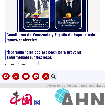
Cancilleres de Venezuela y España dialogaron sobre
temas bilaterales
agosto 9, 2026
11:22
Nicaragua fortalece acciones para prevenir
enfermedades infecciosas
agosto 7, 2026
06:19
[bcc_tasas_selector]
Agencias de noticias y medios digitales