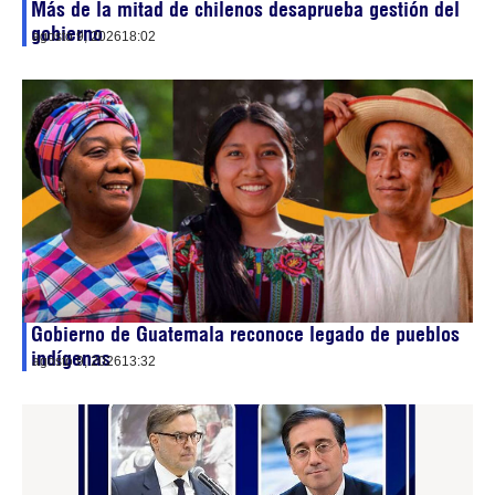
Más de la mitad de chilenos desaprueba gestión del
gobierno
agosto 9, 2026
18:02
Gobierno de Guatemala reconoce legado de pueblos
indígenas
agosto 9, 2026
13:32