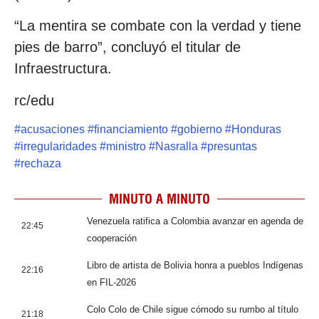
“La mentira se combate con la verdad y tiene
pies de barro”, concluyó el titular de
Infraestructura.
rc/edu
#
acusaciones
#
financiamiento
#
gobierno
#
Honduras
#
irregularidades
#
ministro
#
Nasralla
#
presuntas
#
rechaza
MINUTO A MINUTO
Venezuela ratifica a Colombia avanzar en agenda de
22:45
cooperación
Libro de artista de Bolivia honra a pueblos Indígenas
22:16
en FIL-2026
Colo Colo de Chile sigue cómodo su rumbo al título
21:18