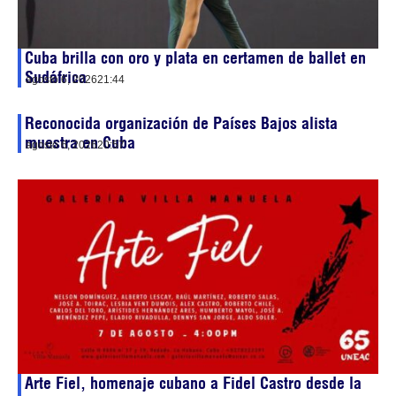
Cuba brilla con oro y plata en certamen de ballet en
Sudáfrica
agosto 6, 2026
21:44
Reconocida organización de Países Bajos alista
muestra en Cuba
agosto 6, 2026
20:57
Arte Fiel, homenaje cubano a Fidel Castro desde la