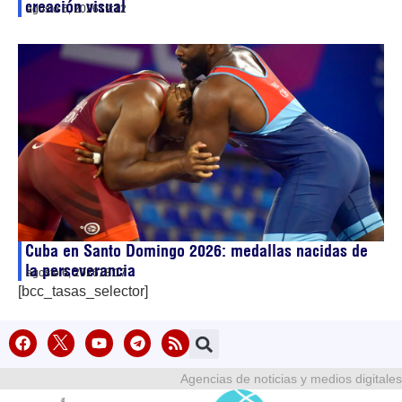
creación visual
agosto 6, 2026
19:12
Cuba en Santo Domingo 2026: medallas nacidas de
la perseverancia
agosto 6, 2026
18:17
[bcc_tasas_selector]
Agencias de noticias y medios digitales