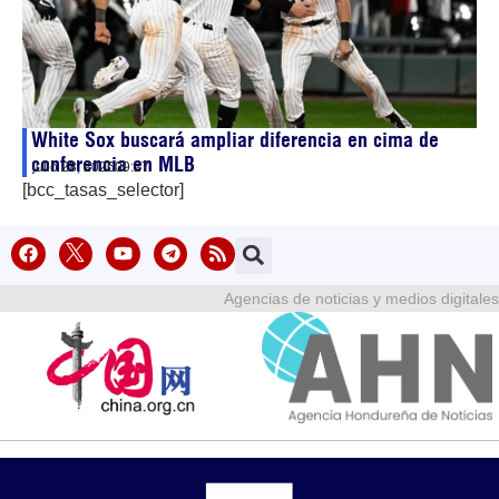
White Sox buscará ampliar diferencia en cima de
conferencia en MLB
julio 28, 2026
09:27
[bcc_tasas_selector]
Agencias de noticias y medios digitales