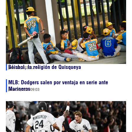
Béisbol, la religión de Quisqueya
julio 31, 2026
12:04
MLB: Dodgers salen por ventaja en serie ante
Marineros
julio 30, 2026
09:03