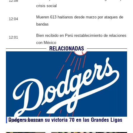
12:08
crisis social
Mueren 613 haitianos desde marzo por ataques de
12:04
bandas
Bien recibido en Perú restablecimiento de relaciones
12:01
con México
RELACIONADAS
Dodgers buscan su victoria 70 en las Grandes Ligas
agosto 2, 2026
10:00