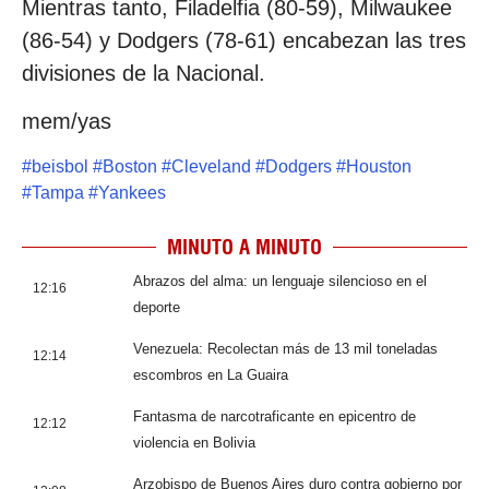
Mientras tanto, Filadelfia (80-59), Milwaukee
(86-54) y Dodgers (78-61) encabezan las tres
divisiones de la Nacional.
mem/yas
#
beisbol
#
Boston
#
Cleveland
#
Dodgers
#
Houston
#
Tampa
#
Yankees
MINUTO A MINUTO
Abrazos del alma: un lenguaje silencioso en el
12:16
deporte
Venezuela: Recolectan más de 13 mil toneladas
12:14
escombros en La Guaira
Fantasma de narcotraficante en epicentro de
12:12
violencia en Bolivia
Arzobispo de Buenos Aires duro contra gobierno por