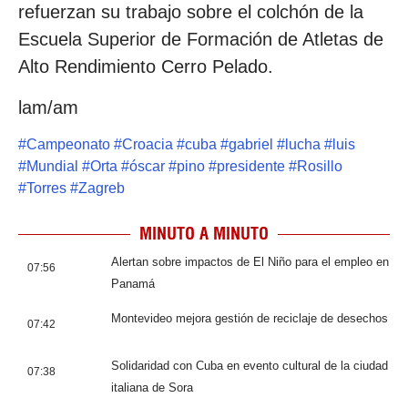
refuerzan su trabajo sobre el colchón de la
Escuela Superior de Formación de Atletas de
Alto Rendimiento Cerro Pelado.
lam/am
#
Campeonato
#
Croacia
#
cuba
#
gabriel
#
lucha
#
luis
#
Mundial
#
Orta
#
óscar
#
pino
#
presidente
#
Rosillo
#
Torres
#
Zagreb
MINUTO A MINUTO
Alertan sobre impactos de El Niño para el empleo en
07:56
Panamá
Montevideo mejora gestión de reciclaje de desechos
07:42
Solidaridad con Cuba en evento cultural de la ciudad
07:38
italiana de Sora