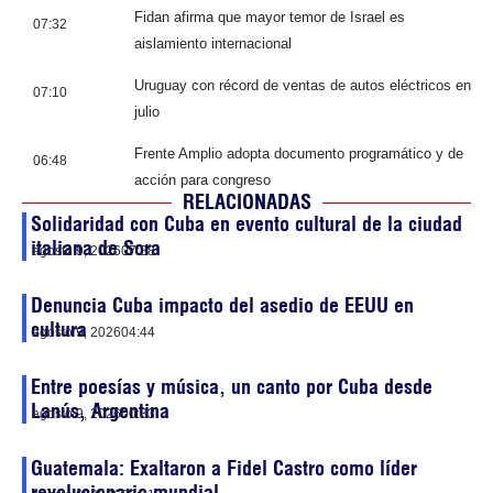
Fidan afirma que mayor temor de Israel es
07:32
aislamiento internacional
Uruguay con récord de ventas de autos eléctricos en
07:10
julio
Frente Amplio adopta documento programático y de
06:48
acción para congreso
RELACIONADAS
Solidaridad con Cuba en evento cultural de la ciudad
italiana de Sora
agosto 9, 2026
07:38
Denuncia Cuba impacto del asedio de EEUU en
cultura
agosto 9, 2026
04:44
Entre poesías y música, un canto por Cuba desde
Lanús, Argentina
agosto 9, 2026
00:33
Guatemala: Exaltaron a Fidel Castro como líder
revolucionario mundial