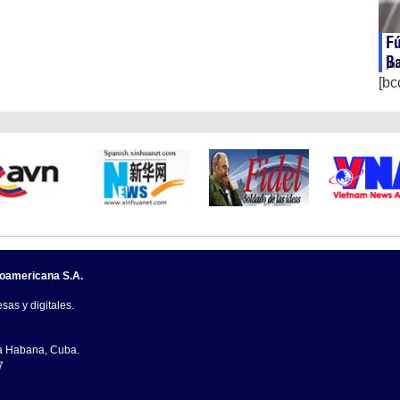
Fú
Ba
ju
[bc
noamericana S.A.
sas y digitales.
La Habana, Cuba.
7