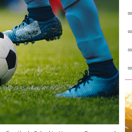
00
00
00
00