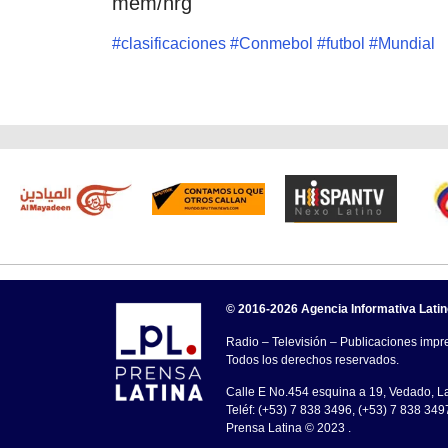
mem/nrg
#
clasificaciones
#
Conmebol
#
futbol
#
Mundial
© 2016-2026 Agencia Informativa Lati
Radio – Televisión – Publicaciones impre
Todos los derechos reservados.
Calle E No.454 esquina a 19, Vedado, 
Teléf: (+53) 7 838 3496, (+53) 7 838 349
Prensa Latina © 2023 .