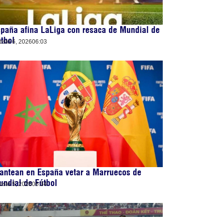
paña afina LaLiga con resaca de Mundial de
tbol
osto 6, 2026
06:03
antean en España vetar a Marruecos de
ndial de Fútbol
osto 5, 2026
06:34