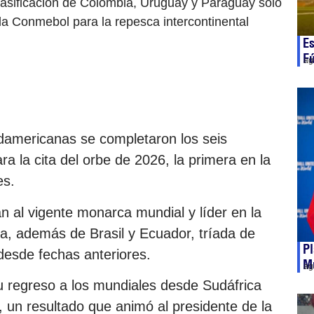
clasificación de Colombia, Uruguay y Paraguay solo
 la Conmebol para la repesca intercontinental
Es
Fú
ag
udamericanas se completaron los seis
ra la cita del orbe de 2026, la primera en la
es.
 al vigente monarca mundial y líder en la
na, además de Brasil y Ecuador, tríada de
Pl
desde fechas anteriores.
Mu
ag
u regreso a los mundiales desde Sudáfrica
, un resultado que animó al presidente de la