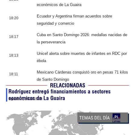
económicos de La Guaira
Ecuador y Argentina firman acuerdos sobre
18:20
seguridad y comercio
Cuba en Santo Domingo 2026: medallas nacidas de
18:17
la perseverancia
Unicef alerta sobre muertes de infantes en RDC por
18:13
ébola
Mexicano Cárdenas conquistó oro en pesas 71 kilos
18:11
de Santo Domingo
RELACIONADAS
Rodríguez entregó financiamientos a sectores
económicos de La Guaira
agosto 6, 2026
18:28