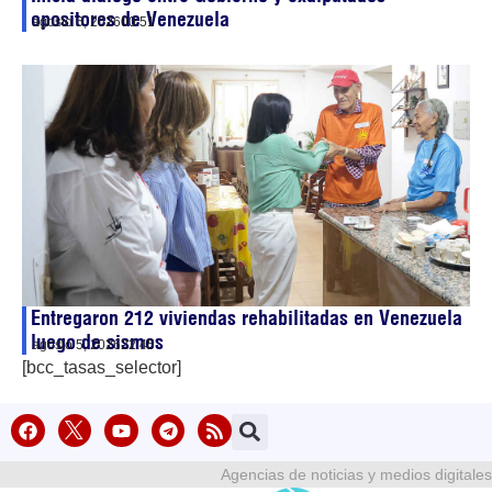
opositores de Venezuela
agosto 6, 2026
00:51
Entregaron 212 viviendas rehabilitadas en Venezuela
luego de sismos
agosto 5, 2026
22:45
[bcc_tasas_selector]
Agencias de noticias y medios digitales