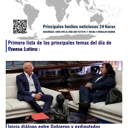
Primera lista de los principales temas del día de
Prensa Latina
agosto 6, 2026
05:21
Inicia diálogo entre Gobierno y exdiputados