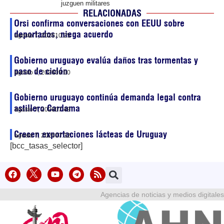
juzguen militares
RELACIONADAS
Orsi confirma conversaciones con EEUU sobre
deportados, niega acuerdo
agosto 7, 2026
10:25
Gobierno uruguayo evalúa daños tras tormentas y
paso de ciclón
agosto 7, 2026
09:00
Gobierno uruguayo continúa demanda legal contra
astillero Cardama
agosto 7, 2026
07:49
Crecen exportaciones lácteas de Uruguay
agosto 7, 2026
07:32
[bcc_tasas_selector]
Agencias de noticias y medios digitales