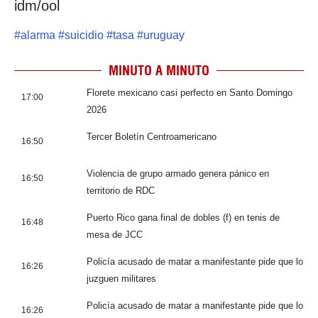
idm/ool
#
alarma
#
suicidio
#
tasa
#
uruguay
MINUTO A MINUTO
Florete mexicano casi perfecto en Santo Domingo
17:00
2026
Tercer Boletín Centroamericano
16:50
Violencia de grupo armado genera pánico en
16:50
territorio de RDC
Puerto Rico gana final de dobles (f) en tenis de
16:48
mesa de JCC
Policía acusado de matar a manifestante pide que lo
16:26
juzguen militares
Policía acusado de matar a manifestante pide que lo
16:26